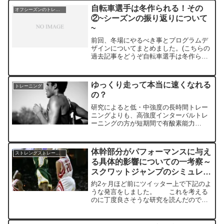
自転車選手は冬作られる！その
オフシーズンのトレーニングについて
②~シーズンの振り返りについて
~
前回、冬場にやるべき事とプログラムデ
ザインについてまとめました。(こちらの
過去記事をどうぞ自転車選手は冬作られ
る！その①~冬場のプログラムデザイン
について~)本日はもう少し突っ込んだ内
容についてお話をしたいと思います。冬
ゆっくり走って本当に速くなれる
トレーニング
場にやるべき事の最初...
の？
研究によると低・中強度の長時間トレー
ニングよりも、高強度インターバルトレ
ーニングの方が短期間で有酸素能力
（VO2max）の向上に効果的であること
が示されました。特に有酸素能力の高い
被験者において顕著でした。徐々に高強
体幹部分がパフォーマンスに与え
ストレングストレーニング
度トレーニングへ移行することが推奨さ
る具体的影響についての一考察～
れます。
スクワットジャンプのシミュレー
ションモデルにおいて～
約2ヶ月ほど前にツイッター上で下記のよ
うな発言をしました。 これを考える
のに丁度良さそうな研究を読んだので紹
介してみたいと思います。取り扱う文献
はコチラです。 Influence of Lumbar
Spine Extension on ...