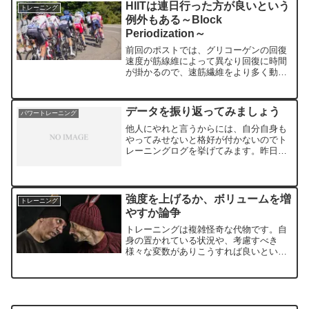
HIITは連日行った方が良いという
トレーニング
例外もある～Block
Periodization～
前回のポストでは、グリコーゲンの回復
速度が筋線維によって異なり回復に時間
が掛かるので、速筋繊維をより多く動員
するような練習は間を空けた方が無難で
あるというお話をしました。教科書を紐
解いても、高強度の練習は48時間くらい
データを振り返ってみましょう
パワートレーニング
間を空けましょうと推奨...
他人にやれと言うからには、自分自身も
やってみせないと格好が付かないのでト
レーニングログを挙げてみます。昨日の
朝練のデータです。中田コーチが紹介し
てくれたハンターのメニューWU：峠ま
で流しMS：7×3分FTP115%を目安にレ
スト：2~3分C...
強度を上げるか、ボリュームを増
トレーニング
やすか論争
トレーニングは複雑怪奇な代物です。自
身の置かれている状況や、考慮すべき
様々な変数がありこうすれば良いという
モノは存在しないと言って差し支えあり
ません。しかし、今よりも高いレベルを
目指すのならば最終的には2つの選択肢し
かありません。それは強度...