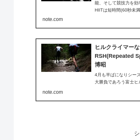
能、そして競技力を効
HIITは短時間(60秒未
note.com
ヒルクライマーな
RSH(Repeated 
博昭
4月も半ばになりシー
大勝負であろう富士ヒ
4ヶ月です。 どちらも
note.com
フォーマンスを...
シ