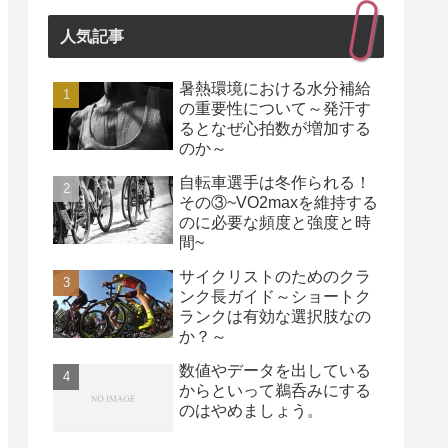
人気記事
暑熱環境における水分補給
の重要性について～発汗す
るとなぜ心拍数が増加する
のか～
自転車選手は冬作られる！
その③~VO2maxを維持する
のに必要な頻度と強度と時
間~
サイクリストのためのクラ
ンク長ガイド～ショートク
ランクは有効な選択肢なの
か？～
数値やデータを出している
からといって鵜呑みにする
のはやめましょう。