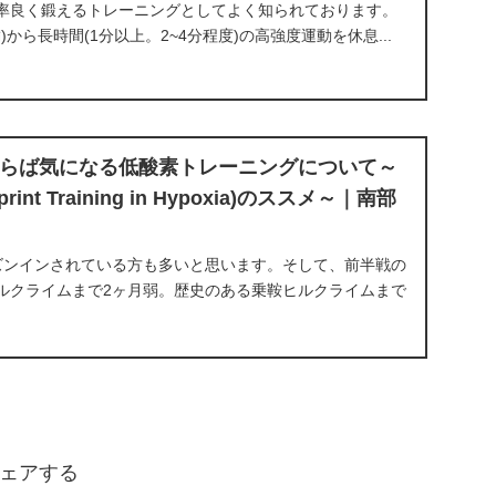
率良く鍛えるトレーニングとしてよく知られております。
満)から長時間(1分以上。2~4分程度)の高強度運動を休息...
らば気になる低酸素トレーニングについて～
Sprint Training in Hypoxia)のススメ～｜南部
ズンインされている方も多いと思います。そして、前半戦の
ルクライムまで2ヶ月弱。歴史のある乗鞍ヒルクライムまで
標高2000mを超える高地でのレースとなり、その影響でパ
ェアする