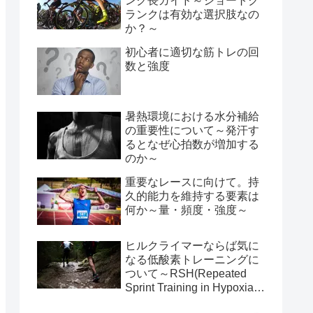
ンク長ガイド～ショートク
ランクは有効な選択肢なの
か？～
初心者に適切な筋トレの回
数と強度
暑熱環境における水分補給
の重要性について～発汗す
るとなぜ心拍数が増加する
のか～
重要なレースに向けて。持
久的能力を維持する要素は
何か～量・頻度・強度～
ヒルクライマーならば気に
なる低酸素トレーニングに
ついて～RSH(Repeated
Sprint Training in Hypoxia)
のススメ～