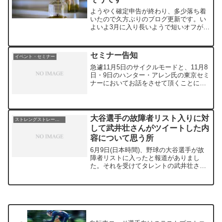
ようやく確定申告が終わり、多少落ち着
いたので久方ぶりのブログ更新です。い
よいよ3月に入り長いようで短いオフが終
わり、シーズンの開幕を迎える方がいら
っしゃるのではないかと思います。そう
すると、レースに向けて疲労を抜いてコ
セミナー告知
イベント・セミナー
ンディションを整える段...
急遽11月5日のサイクルモードと、11月8
日・9日のハンター・アレン氏の東京セミ
ナーにおいてお話をさせて頂くことにな
りました。サイクルモードでは、減量中
に筋トレが必要であるという内容につい
て。ハンター・アレン氏のセミナーで
は、自転車競技に必...
大谷選手の故障者リスト入りに対
ストレングストレーニング
して武井壮さんがツイートした内
容について思う所
6月9日(日本時間)、野球の大谷選手が故
障者リストに入ったと報道がありまし
た。それを受けてタレントの武井壮さん
が下記のようなツイートをされていらっ
しゃいます。まず、大谷選手が故障者リ
ストに入った原因がボールの変化による
かは分かりません。あく...