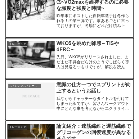
③~VO2maxを維持するのに必要
な頻度と強度と時間~
昨年末にポストした自転車選手は冬作ら
れる！の第三弾です。事あるごとに言っ
ておりますが、冬場にどれだけ積み上げ
られたかでシーズンの出来が決まりま
す。シーズンの初めは絶好調だったけれ
ども怪我や病気といったアクシデントで
WKO5を眺めた雑感～TISや
トレーニング
失速した後に復活する選手は...
dFRC～
先日、WKO5がリリースされました。ま
だまだ不具合だらけのようでしばらく導
入は見送るつもりですが、解説を読んだ
りウェビナーは受けております。そこで
感じたことをざっとまとめてみたいと思
います。従って、普段のように論文を紹
意識の仕方一つでスプリントが向
ストレングストレーニング
介しながらというモノで...
上するというお話し
我ながらキャッチーなタイトルを付けて
しまった訳ですが、皆さんワークアウト
中にどんな事を考えながらエクササイズ
を行っていらっしゃいますか？ペダルに
力を込めるのに集中する人もいるでしょ
うし、何処の筋肉を使っているのか意識
論文紹介：速筋繊維と遅筋繊維で
トレーニング
しながらの人、とにかく速...
グリコーゲンの回復速度が異なる
そうです