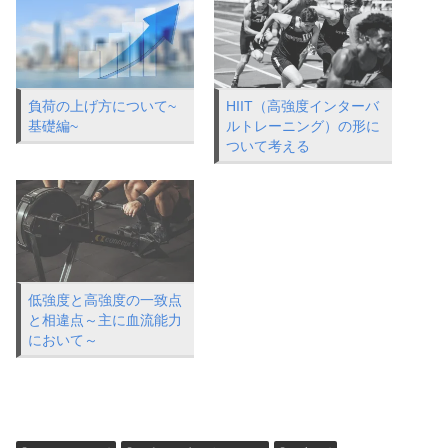
負荷の上げ方について~
HIIT（高強度インターバ
基礎編~
ルトレーニング）の形に
ついて考える
低強度と高強度の一致点
と相違点～主に血流能力
において～