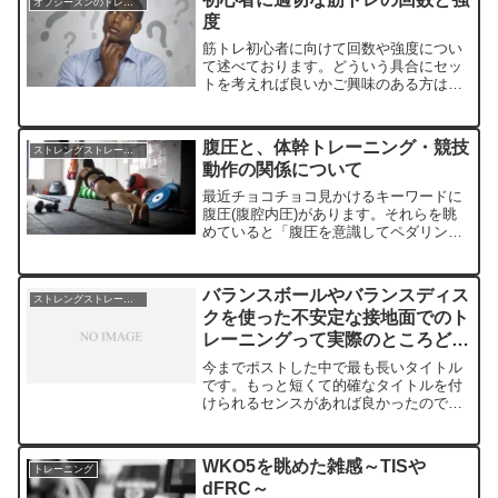
オフシーズンのトレーニングについて
度
筋トレ初心者に向けて回数や強度につい
て述べております。どういう具合にセッ
トを考えれば良いかご興味のある方は是
非ご覧ください。
腹圧と、体幹トレーニング・競技
ストレングストレーニング
動作の関係について
最近チョコチョコ見かけるキーワードに
腹圧(腹腔内圧)があります。それらを眺
めていると「腹圧を意識してペダリング
を~」とか、「腹圧を意識して体幹トレ
ーニングを~」といった具合です。細か
い理屈は後ほどご案内しますが、確かに
バランスボールやバランスディス
ストレングストレーニング
腹圧が上昇すると身体の...
クを使った不安定な接地面でのト
レーニングって実際のところどう
なの？
今までポストした中で最も長いタイトル
です。もっと短くて的確なタイトルを付
けられるセンスがあれば良かったのです
が・・・さて、バランスボールやバラン
スディスクを利用して敢えて不安定な接
地面でエクササイズを行うのは洋の東西
WKO5を眺めた雑感～TISや
トレーニング
を問わず人気があります。...
dFRC～