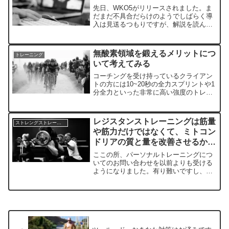
先日、WKO5がリリースされました。ま
だまだ不具合だらけのようでしばらく導
入は見送るつもりですが、解説を読んだ
りウェビナーは受けております。そこで
感じたことをざっとまとめてみたいと思
います。従って、普段のように論文を紹
無酸素領域を鍛えるメリットにつ
トレーニング
介しながらというモノで...
いて考えてみる
コーチングを受け持っているクライアン
トの方には10~20秒の全力スプリントや1
分全力といった非常に高い強度のトレー
ニングをやってもらっています。勿論、
目的や競技力、使える練習時間によって
割合は異なりますが例外はありません。
レジスタンストレーニングは筋量
ストレングストレーニング
ヒルクライムやTT...
や筋力だけではなくて、ミトコン
ドリアの質と量を改善させるかも
というお話し
ここの所、パーソナルトレーニングにつ
いてのお問い合わせを以前よりも受ける
ようになりました。有り難いですし、エ
ンデュランススポーツにおいても筋トレ
の重要性が少しずつ浸透してきている結
果としたら喜ばしい事です。 しかしな
がら、筋トレが持久的なパ...