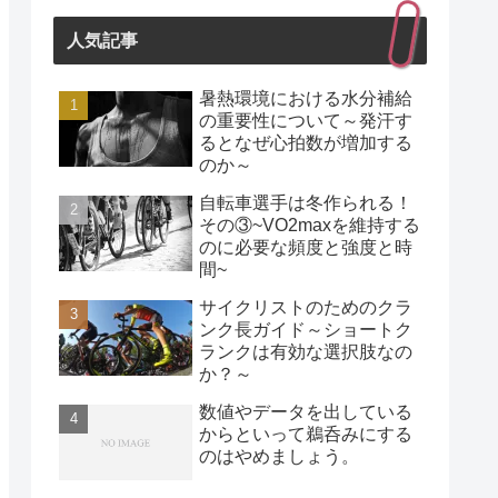
人気記事
暑熱環境における水分補給
の重要性について～発汗す
るとなぜ心拍数が増加する
のか～
自転車選手は冬作られる！
その③~VO2maxを維持する
のに必要な頻度と強度と時
間~
サイクリストのためのクラ
ンク長ガイド～ショートク
ランクは有効な選択肢なの
か？～
数値やデータを出している
からといって鵜呑みにする
のはやめましょう。