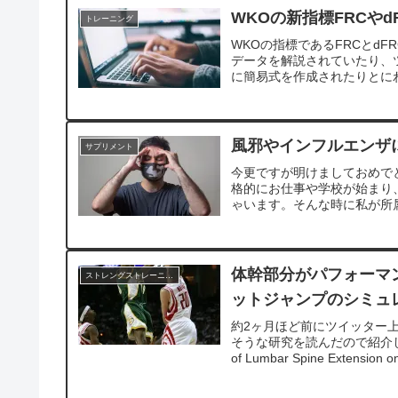
WKOの新指標FRCやd
トレーニング
WKOの指標であるFRCとd
データを解説されていたり、
に簡易式を作成されたりとにわ
風邪やインフルエンザ
サプリメント
今更ですが明けましておめで
格的にお仕事や学校が始まり
ゃいます。そんな時に私が所属
体幹部分がパフォーマ
ストレングストレーニング
ットジャンプのシミュ
約2ヶ月ほど前にツイッター
そうな研究を読んだので紹介し
of Lumbar Spine Extension on 