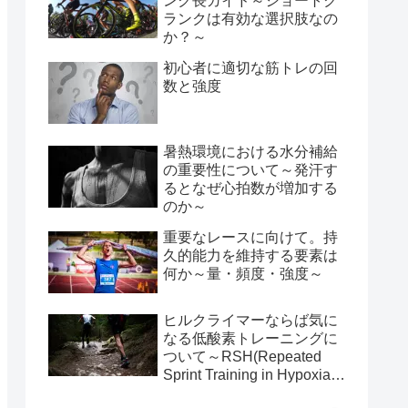
ンク長ガイド～ショートク
ランクは有効な選択肢なの
か？～
初心者に適切な筋トレの回
数と強度
暑熱環境における水分補給
の重要性について～発汗す
るとなぜ心拍数が増加する
のか～
重要なレースに向けて。持
久的能力を維持する要素は
何か～量・頻度・強度～
ヒルクライマーならば気に
なる低酸素トレーニングに
ついて～RSH(Repeated
Sprint Training in Hypoxia)
のススメ～