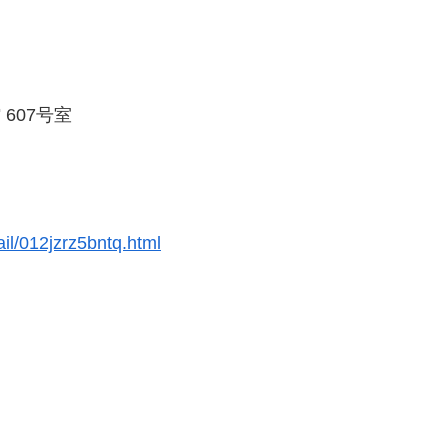
607号室
il/012jzrz5bntq.html