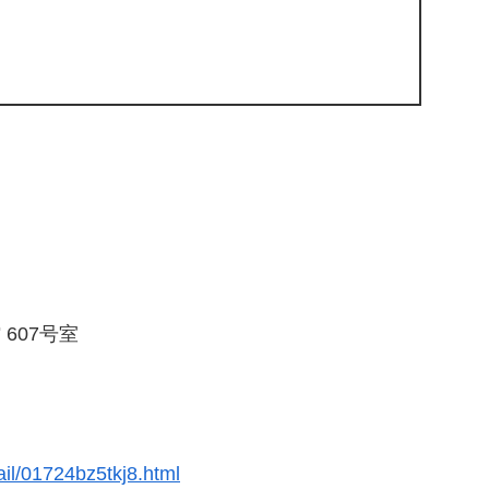
607号室
ail/01724bz5tkj8.html