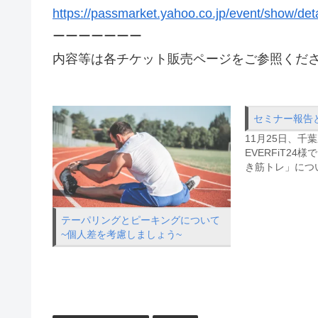
https://passmarket.yahoo.co.jp/event/show/det
ーーーーーーー
内容等は各チケット販売ページをご参照くだ
セミナー報告と
11月25日、千
EVERFiT2
き筋トレ」につ
テーパリングとピーキングについて
~個人差を考慮しましょう~