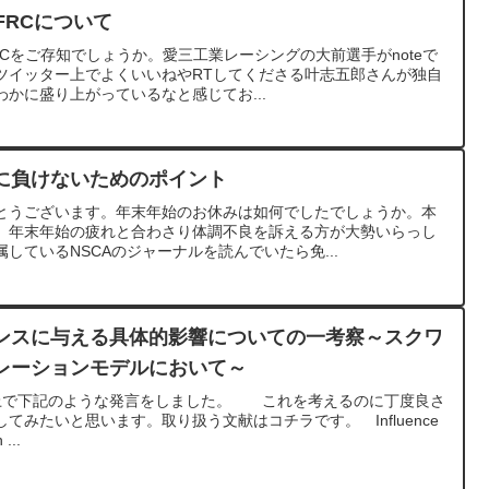
FRCについて
FRCをご存知でしょうか。愛三工業レーシングの大前選手がnoteで
ツイッター上でよくいいねやRTしてくださる叶志五郎さんが独自
かに盛り上がっているなと感じてお...
に負けないためのポイント
とうございます。年末年始のお休みは如何でしたでしょうか。本
、年末年始の疲れと合わさり体調不良を訴える方が大勢いらっし
しているNSCAのジャーナルを読んでいたら免...
ンスに与える具体的影響についての一考察～スクワ
レーションモデルにおいて～
上で下記のような発言をしました。 これを考えるのに丁度良さ
てみたいと思います。取り扱う文献はコチラです。 Influence
...