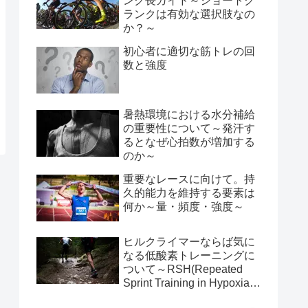
ンク長ガイド～ショートク
ランクは有効な選択肢なの
か？～
初心者に適切な筋トレの回
数と強度
暑熱環境における水分補給
の重要性について～発汗す
るとなぜ心拍数が増加する
のか～
重要なレースに向けて。持
久的能力を維持する要素は
何か～量・頻度・強度～
ヒルクライマーならば気に
なる低酸素トレーニングに
ついて～RSH(Repeated
Sprint Training in Hypoxia)
のススメ～