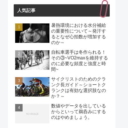
人気記事
暑熱環境における水分補給
の重要性について～発汗す
るとなぜ心拍数が増加する
のか～
自転車選手は冬作られる！
その③~VO2maxを維持する
のに必要な頻度と強度と時
間~
サイクリストのためのクラ
ンク長ガイド～ショートク
ランクは有効な選択肢なの
か？～
数値やデータを出している
からといって鵜呑みにする
のはやめましょう。